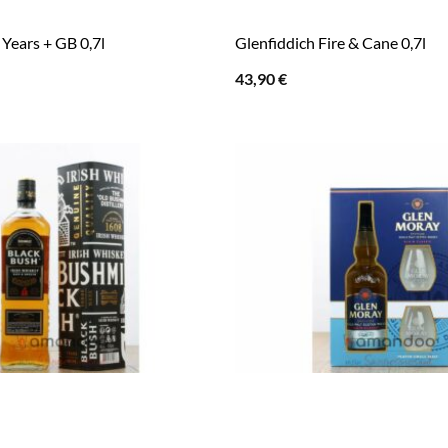
Years + GB 0,7l
Glenfiddich Fire & Cane 0,7l
43,90
€