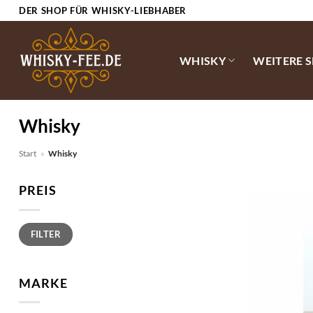
Zum
DER SHOP FÜR WHISKY-LIEBHABER
Inhalt
springen
WHISKY
WEITERE 
Whisky
Start
»
Whisky
PREIS
Min.
Max.
FILTER
Preis
Preis
MARKE