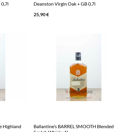
 0,7l
Deanston Virgin Oak + GB 0,7l
25,90
€
e Highland
Ballantine’s BARREL SMOOTH Blended