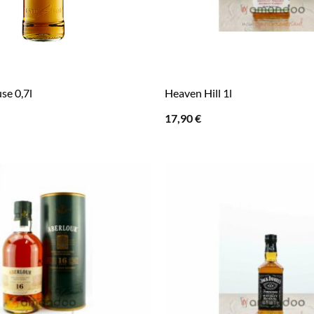
se 0,7l
Heaven Hill 1l
17,90
€