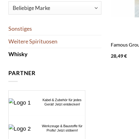
Sonstiges
Weitere Spirituosen
Famous Grous
Whisky
28,49
€
PARTNER
Kabel & Zubehör für jedes
Gerät! Jetzt entdecken!
Werkzeuge & Baustoffe für
Profis! Jetzt stöbern!