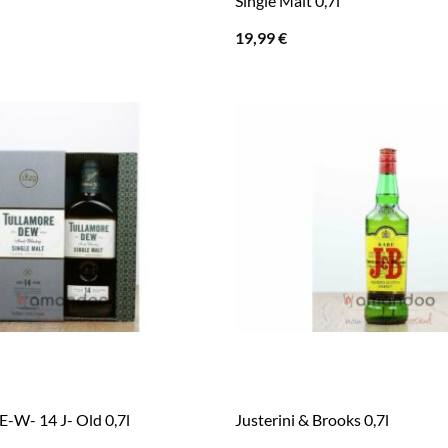
Single Malt 0,7l
19,99
€
E-W- 14 J- Old 0,7l
Justerini & Brooks 0,7l