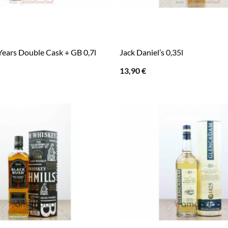
Years Double Cask + GB 0,7l
Jack Daniel’s 0,35l
13,90
€