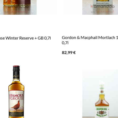
Gordon & Macphail Mortlach 1
e Winter Reserve + GB 0,7l
0,7l
82,99
€