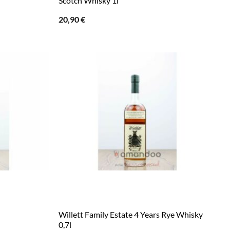
Scotch Whisky 1l
20,90
€
Willett Family Estate 4 Years Rye Whisky
0,7l