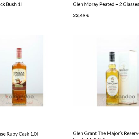
ck Bush 1l
Glen Moray Peated + 2 Glasses
23,49
€
Glen Grant The Major’s Reserv
se Ruby Cask 1,0l