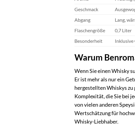
Geschmack
Ausgewoge
Abgang
Lang, wär
Flaschengröße
0,7 Liter
Besonderheit
Inklusive
Warum Benromach
Wenn Sie einen Whisky suc
Er ist mehr als nur ein G
hergestellten Whiskys zu 
Komplexität, die Sie bei 
von vielen anderen Speysi
Wertschätzung für hochwe
Whisky-Liebhaber.