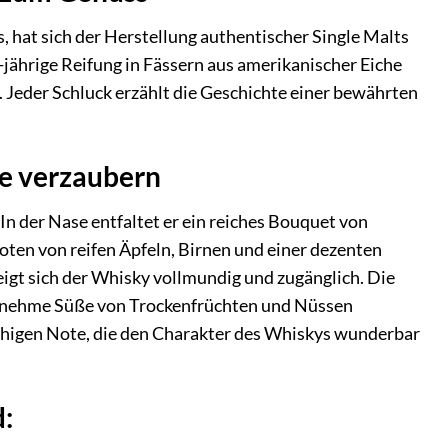
, hat sich der Herstellung authentischer Single Malts
0-jährige Reifung in Fässern aus amerikanischer Eiche
 Jeder Schluck erzählt die Geschichte einer bewährten
ie verzaubern
n der Nase entfaltet er ein reiches Bouquet von
ten von reifen Äpfeln, Birnen und einer dezenten
gt sich der Whisky vollmundig und zugänglich. Die
genehme Süße von Trockenfrüchten und Nüssen
chigen Note, die den Charakter des Whiskys wunderbar
: