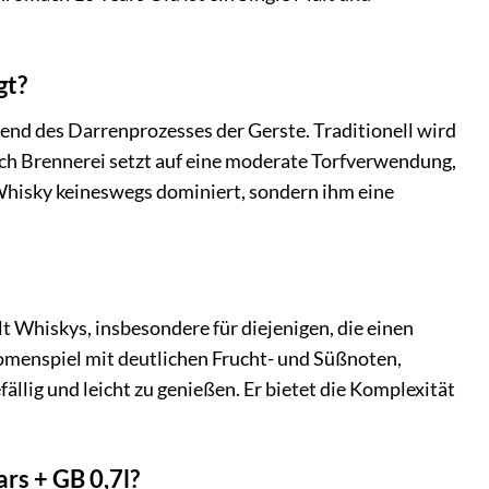
gt?
nd des Darrenprozesses der Gerste. Traditionell wird
ach Brennerei setzt auf eine moderate Torfverwendung,
Whisky keineswegs dominiert, sondern ihm eine
alt Whiskys, insbesondere für diejenigen, die einen
omenspiel mit deutlichen Frucht- und Süßnoten,
llig und leicht zu genießen. Er bietet die Komplexität
rs + GB 0,7l?