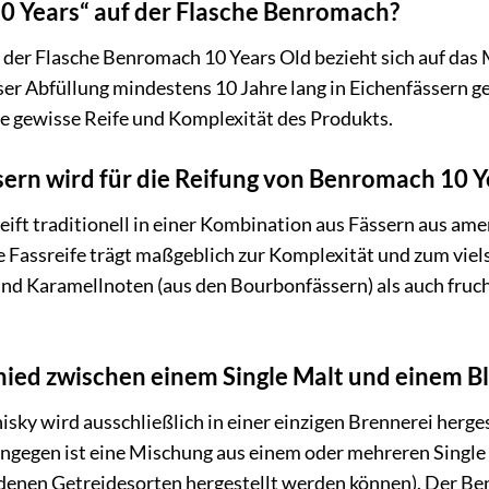
0 Years“ auf der Flasche Benromach?
 der Flasche Benromach 10 Years Old bezieht sich auf das 
ser Abfüllung mindestens 10 Jahre lang in Eichenfässern ger
e gewisse Reife und Komplexität des Produkts.
ern wird für die Reifung von Benromach 10 
ift traditionell in einer Kombination aus Fässern aus ame
e Fassreife trägt maßgeblich zur Komplexität und zum viel
und Karamellnoten (aus den Bourbonfässern) als auch fruc
hied zwischen einem Single Malt und einem 
isky wird ausschließlich in einer einzigen Brennerei herge
ngegen ist eine Mischung aus einem oder mehreren Singl
denen Getreidesorten hergestellt werden können). Der Ben