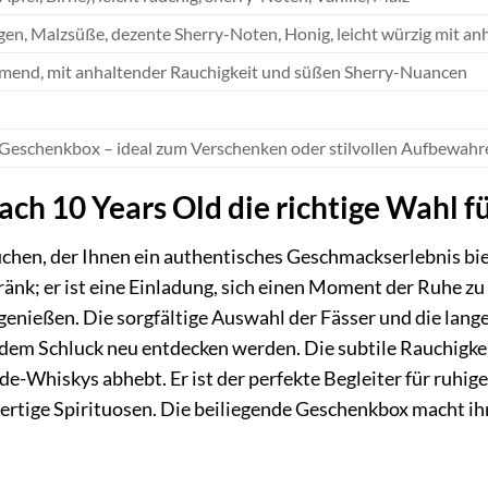
n, Malzsüße, dezente Sherry-Noten, Honig, leicht würzig mit an
mend, mit anhaltender Rauchigkeit und süßen Sherry-Nuancen
 Geschenkbox – ideal zum Verschenken oder stilvollen Aufbewahr
 10 Years Old die richtige Wahl für
hen, der Ihnen ein authentisches Geschmackserlebnis biet
etränk; er ist eine Einladung, sich einen Moment der Ruhe 
genießen. Die sorgfältige Auswahl der Fässer und die lange
jedem Schluck neu entdecken werden. Die subtile Rauchigkei
de-Whiskys abhebt. Er ist der perfekte Begleiter für ruhi
rtige Spirituosen. Die beiliegende Geschenkbox macht ihn