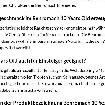
reinen Charakter der Benromach Brennerei.
geschmack im Benromach 10 Years Old erzeu
teristische leichte Rauchgeschmack entsteht primär währe
m die Gerste über dem Torffeuer zu trocknen. Die Benrom
ber dennoch wahrnehmbaren rauchigen Note führt, die den 
lexität verleiht.
ars Old auch für Einsteiger geeignet?
 gilt als ein exzellenter Einstieg in die Welt der Single M
ch charaktervollen Tropfen suchen. Sein ausgewogenes Ar
Rauchigkeit und dezente Gewürznuancen, macht ihn sehr gefä
 dabei zu anspruchsvoll zu sein.
in der Produktbezeichnung Benromach 10 Yea