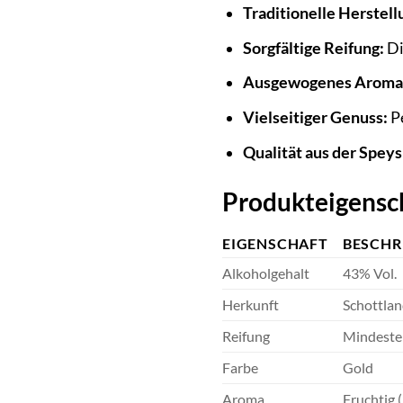
Traditionelle Herstell
Sorgfältige Reifung:
Di
Ausgewogenes Aromap
Vielseitiger Genuss:
Pe
Qualität aus der Speys
Produkteigensc
EIGENSCHAFT
BESCHR
Alkoholgehalt
43% Vol.
Herkunft
Schottlan
Reifung
Mindesten
Farbe
Gold
Aroma
Fruchtig (