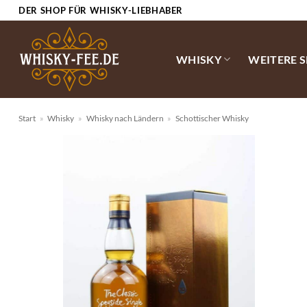
Zum
DER SHOP FÜR WHISKY-LIEBHABER
Inhalt
springen
WHISKY
WEITERE 
Start
»
Whisky
»
Whisky nach Ländern
»
Schottischer Whisky