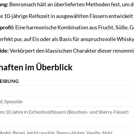
ung:
Benromach hält an überlieferten Methoden fest, um di
e 10-jährige Reifezeit in ausgewählten Fässern entwickelt
rofil:
Eine harmonische Kombination aus Frucht, Süße, Ge
rfekt pur, auf Eis oder als Basis für anspruchsvolle Whisk
ide:
Verkörpert den klassischen Charakter dieser renomm
haften im Überblick
EIBUNG
d, Speyside
s 10 Jahre in Eichenholzfässern (Bourbon- und Sherry-Fässer)
Apfel, Birne), leicht rauchig, Sherry-Noten, Vanille, Malz