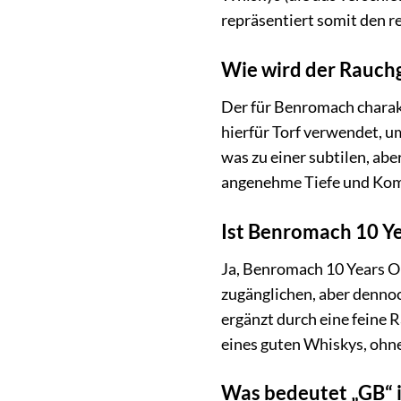
repräsentiert somit den 
Wie wird der Rauch
Der für Benromach charak
hierfür Torf verwendet, u
was zu einer subtilen, a
angenehme Tiefe und Komp
Ist Benromach 10 Ye
Ja, Benromach 10 Years Old
zugänglichen, aber denno
ergänzt durch eine feine 
eines guten Whiskys, ohne
Was bedeutet „GB“ 