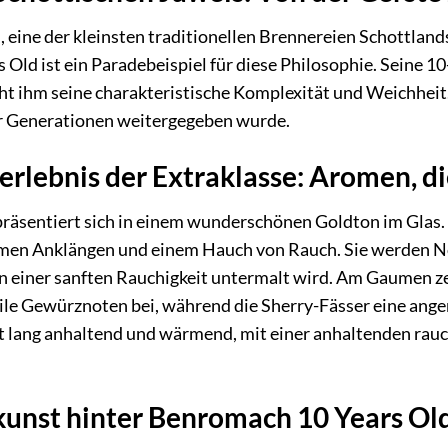
eine der kleinsten traditionellen Brennereien Schottlands
 Old ist ein Paradebeispiel für diese Philosophie. Seine 1
ht ihm seine charakteristische Komplexität und Weichheit.
r Generationen weitergegeben wurde.
rlebnis der Extraklasse: Aromen, d
äsentiert sich in einem wunderschönen Goldton im Glas. I
timen Anklängen und einem Hauch von Rauch. Sie werden No
 einer sanften Rauchigkeit untermalt wird. Am Gaumen zei
tile Gewürznoten bei, während die Sherry-Fässer eine an
st lang anhaltend und wärmend, mit einer anhaltenden rau
unst hinter Benromach 10 Years Old