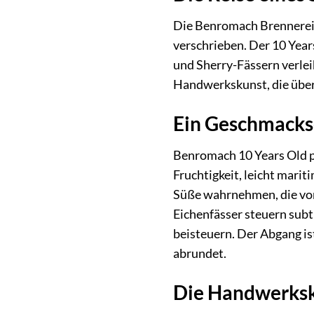
Die Benromach Brennerei, 
verschrieben. Der 10 Years
und Sherry-Fässern verlei
Handwerkskunst, die übe
Ein Geschmackse
Benromach 10 Years Old pr
Fruchtigkeit, leicht mari
Süße wahrnehmen, die von
Eichenfässer steuern sub
beisteuern. Der Abgang i
abrundet.
Die Handwerksk