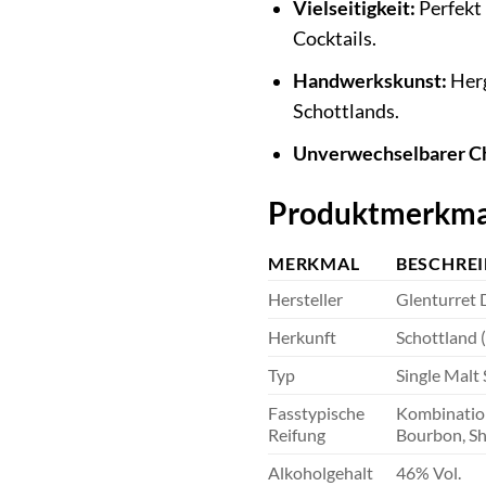
Vielseitigkeit:
Perfekt 
Cocktails.
Handwerkskunst:
Herg
Schottlands.
Unverwechselbarer Ch
Produktmerkmal
MERKMAL
BESCHRE
Hersteller
Glenturret D
Herkunft
Schottland 
Typ
Single Malt
Fasstypische
Kombination
Reifung
Bourbon, She
Alkoholgehalt
46% Vol.