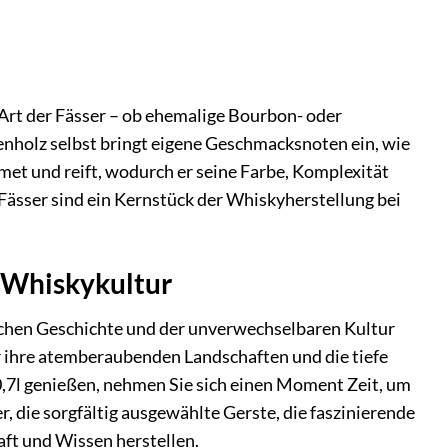
 Art der Fässer – ob ehemalige Bourbon- oder
henholz selbst bringt eigene Geschmacksnoten ein, wie
met und reift, wodurch er seine Farbe, Komplexität
Fässer sind ein Kernstück der Whiskyherstellung bei
r Whiskykultur
 reichen Geschichte und der unverwechselbaren Kultur
ür ihre atemberaubenden Landschaften und die tiefe
0,7l genießen, nehmen Sie sich einen Moment Zeit, um
, die sorgfältig ausgewählte Gerste, die faszinierende
aft und Wissen herstellen.