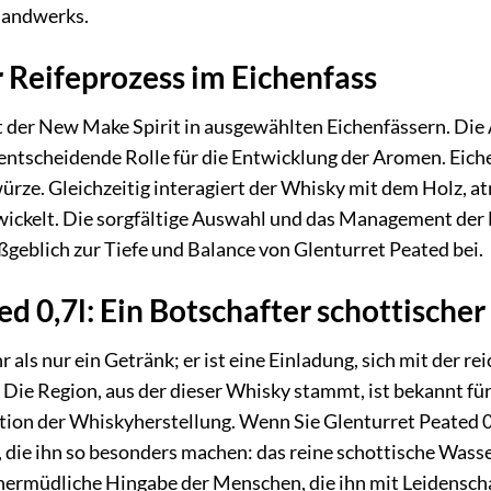
handwerks.
r Reifeprozess im Eichenfass
t der New Make Spirit in ausgewählten Eichenfässern. Die
e entscheidende Rolle für die Entwicklung der Aromen. Eic
ürze. Gleichzeitig interagiert der Whisky mit dem Holz, at
ickelt. Die sorgfältige Auswahl und das Management der 
geblich zur Tiefe und Balance von Glenturret Peated bei.
ed 0,7l: Ein Botschafter schottische
r als nur ein Getränk; er ist eine Einladung, sich mit der
 Die Region, aus der dieser Whisky stammt, ist bekannt f
tion der Whiskyherstellung. Wenn Sie Glenturret Peated 
 die ihn so besonders machen: das reine schottische Wasser
unermüdliche Hingabe der Menschen, die ihn mit Leidensch