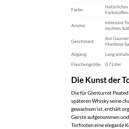
Natürliches
Farbe
Farbstoffen
Intensive T
Aroma
leichten Süß
Am Gaumen e
Geschmack
Maritime Sa
Abgang
Lang anhalt
Flaschengröße
0,7 Liter
Die Kunst der T
Die für Glenturret Peated
späteren Whisky seine ch
gewachsen ist, enthält or
Gerste aufgenommen und pr
Torfnoten eine elegante Ko