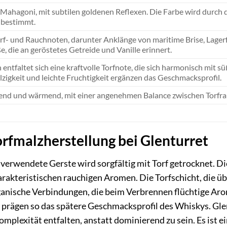
 Mahagoni, mit subtilen goldenen Reflexen. Die Farbe wird durch 
 bestimmt.
orf- und Rauchnoten, darunter Anklänge von maritime Brise, Lager
e, die an geröstetes Getreide und Vanille erinnert.
ntfaltet sich eine kraftvolle Torfnote, die sich harmonisch mit 
lzigkeit und leichte Fruchtigkeit ergänzen das Geschmacksprofil.
end und wärmend, mit einer angenehmen Balance zwischen Torfrau
orfmalzherstellung bei Glenturret
 verwendete Gerste wird sorgfältig mit Torf getrocknet. Di
arakteristischen rauchigen Aromen. Die Torfschicht, die 
ganische Verbindungen, die beim Verbrennen flüchtige Ar
ägen so das spätere Geschmacksprofil des Whiskys. Glent
mplexität entfalten, anstatt dominierend zu sein. Es ist e