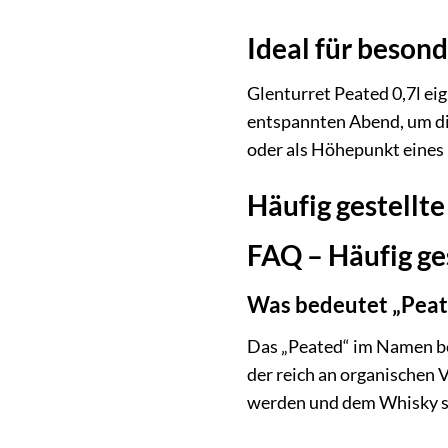
Ideal für beson
Glenturret Peated 0,7l eig
entspannten Abend, um die
oder als Höhepunkt eines 
Häufig gestellte
FAQ – Häufig ges
Was bedeutet „Peat
Das „Peated“ im Namen bez
der reich an organischen 
werden und dem Whisky sp