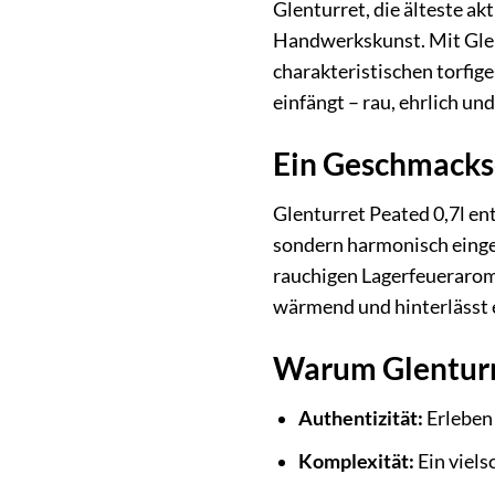
Glenturret, die älteste a
Handwerkskunst. Mit Glent
charakteristischen torfige
einfängt – rau, ehrlich und
Ein Geschmackse
Glenturret Peated 0,7l en
sondern harmonisch eingeb
rauchigen Lagerfeuerarome
wärmend und hinterlässt 
Warum Glenturre
Authentizität:
Erleben 
Komplexität:
Ein viels