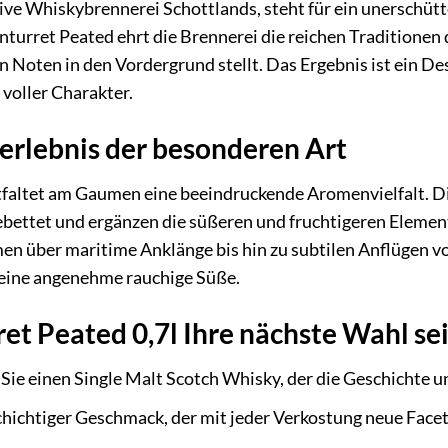
ktive Whiskybrennerei Schottlands, steht für ein unerschüt
urret Peated ehrt die Brennerei die reichen Traditionen 
n Noten in den Vordergrund stellt. Das Ergebnis ist ein De
 voller Charakter.
rlebnis der besonderen Art
tfaltet am Gaumen eine beeindruckende Aromenvielfalt. Die
ettet und ergänzen die süßeren und fruchtigeren Elemente
n über maritime Anklänge bis hin zu subtilen Anflügen von
eine angenehme rauchige Süße.
t Peated 0,7l Ihre nächste Wahl sei
Sie einen Single Malt Scotch Whisky, der die Geschichte un
chichtiger Geschmack, der mit jeder Verkostung neue Fac