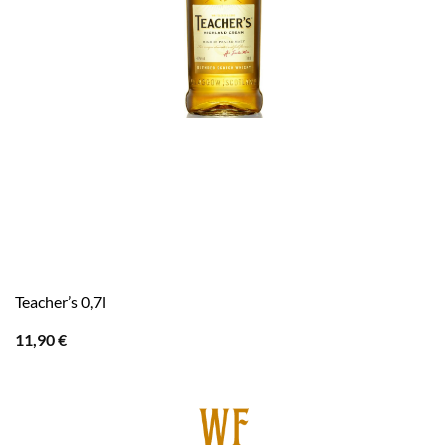
Teacher’s 0,7l
11,90
€