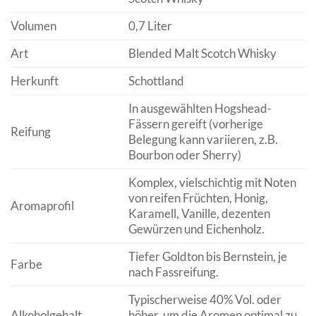
Volumen
0,7 Liter
Art
Blended Malt Scotch Whisky
Herkunft
Schottland
In ausgewählten Hogshead-
Fässern gereift (vorherige
Reifung
Belegung kann variieren, z.B.
Bourbon oder Sherry)
Komplex, vielschichtig mit Noten
von reifen Früchten, Honig,
Aromaprofil
Karamell, Vanille, dezenten
Gewürzen und Eichenholz.
Tiefer Goldton bis Bernstein, je
Farbe
nach Fassreifung.
Typischerweise 40% Vol. oder
Alkoholgehalt
höher, um die Aromen optimal zu