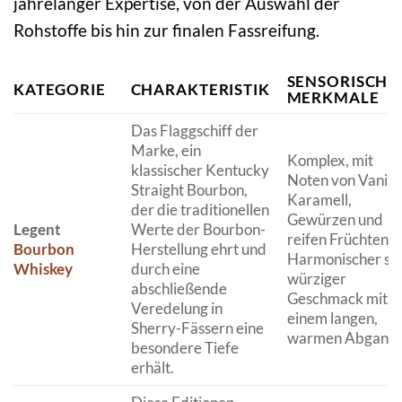
jahrelanger Expertise, von der Auswahl der
Rohstoffe bis hin zur finalen Fassreifung.
SENSORISCHE
KATEGORIE
CHARAKTERISTIK
MERKMALE
Das Flaggschiff der
Marke, ein
Komplex, mit
klassischer Kentucky
Noten von Vanille
Straight Bourbon,
Karamell,
der die traditionellen
Gewürzen und
Legent
Werte der Bourbon-
reifen Früchten.
Bourbon
Herstellung ehrt und
Harmonischer sü
Whiskey
durch eine
würziger
abschließende
Geschmack mit
Veredelung in
einem langen,
Sherry-Fässern eine
warmen Abgang.
besondere Tiefe
erhält.