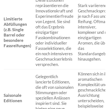
Diese Editionen
repräsentieren die
Stark variierend
Innovationskraft und
Geschmacksprofil
Experimentierfreude
je nach Fass und
Limitierte
von Legent. Sie sind
Reifung. Oftmals
Abfüllungen
oft das Ergebnis
intensiver,
(z.B. Single
einzigartiger
komplexer und mi
Barrel oder
Fasskombinationen
einzigartigen
besondere
oder individueller
Aromen, die über
Fassreifungen)
Fassselektionen, die
das
ein noch intensiveres
Standardangebo
Geschmackserlebnis
hinausgehen.
versprechen.
Können sich in ih
Gelegentlich
aromatischen
lancierte Editionen,
Komplexität und
die oft von saisonalen
geschmacklichen
Stimmungen oder
Saisonale
Ausrichtung
speziellen Anlässen
Editionen
unterscheiden, u
inspiriert sind. Sie
beispielsweise
bieten eine neue