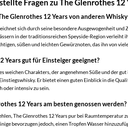
tellte Fragen zu The Glenrothes 12 
The Glenrothes 12 Years von anderen Whisky
eichnet sich durch seine besondere Ausgewogenheit und Z
ssern in der traditionsreichen Speyside-Region verleiht 
htigen, süßen und leichten Gewürznoten, das ihn von viel
2 Years gut für Einsteiger geeignet?
nes weichen Charakters, der angenehmen Süße und der gut 
Einstiegswhisky. Er bietet einen guten Einblick in die Qua
h oder intensiv zu sein.
rothes 12 Years am besten genossen werden?
hlen, The Glenrothes 12 Years pur bei Raumtemperatur z
nige bevorzugen jedoch, einen Tropfen Wasser hinzuzufüg