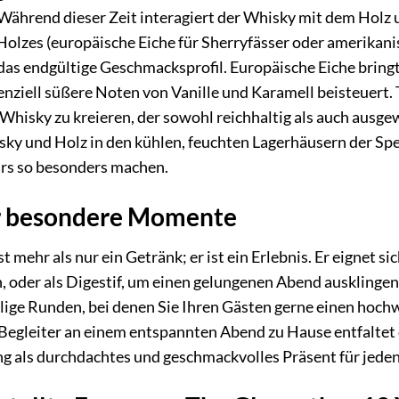
 Während dieser Zeit interagiert der Whisky mit dem Holz
olzes (europäische Eiche für Sherryfässer oder amerikani
f das endgültige Geschmacksprofil. Europäische Eiche brin
nziell süßere Noten von Vanille und Karamell beisteuert. 
Whisky zu kreieren, der sowohl reichhaltig als auch ausge
ky und Holz in den kühlen, feuchten Lagerhäusern der Spe
ars so besonders machen.
ür besondere Momente
t mehr als nur ein Getränk; er ist ein Erlebnis. Er eignet 
, oder als Digestif, um einen gelungenen Abend ausklingen
ellige Runden, bei denen Sie Ihren Gästen gerne einen ho
r Begleiter an einem entspannten Abend zu Hause entfaltet
ng als durchdachtes und geschmackvolles Präsent für jeden