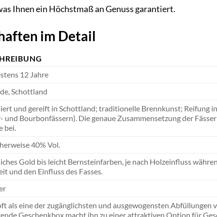
was Ihnen ein Höchstmaß an Genuss garantiert.
aften im Detail
HREIBUNG
stens 12 Jahre
de, Schottland
liert und gereift in Schottland; traditionelle Brennkunst; Reifung
- und Bourbonfässern). Die genaue Zusammensetzung der Fässer var
 bei.
herweise 40% Vol.
iches Gold bis leicht Bernsteinfarben, je nach Holzeinfluss während
eit und den Einfluss des Fasses.
er
ft als eine der zugänglichsten und ausgewogensten Abfüllungen v
gende Geschenkbox macht ihn zu einer attraktiven Option für Ge