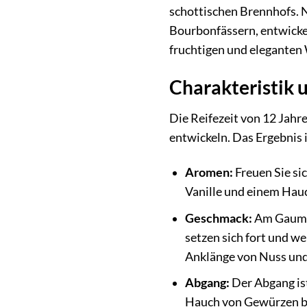
schottischen Brennhofs. N
Bourbonfässern, entwickelt
fruchtigen und eleganten 
Charakteristik 
Die Reifezeit von 12 Jah
entwickeln. Das Ergebnis
Aromen:
Freuen Sie si
Vanille und einem Hauch
Geschmack:
Am Gaumen
setzen sich fort und we
Anklänge von Nuss und
Abgang:
Der Abgang ist
Hauch von Gewürzen bl