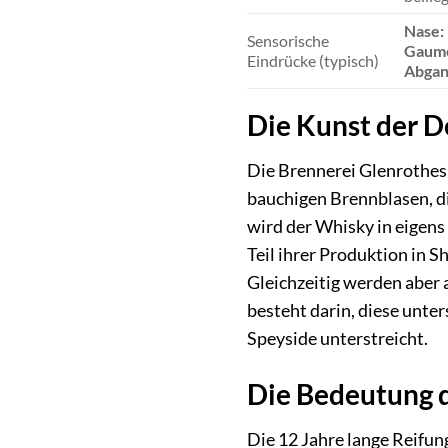
Nase:
Sensorische
Gaum
Eindrücke (typisch)
Abgan
Die Kunst der De
Die Brennerei Glenrothes v
bauchigen Brennblasen, di
wird der Whisky in eigens 
Teil ihrer Produktion in 
Gleichzeitig werden aber 
besteht darin, diese unte
Speyside unterstreicht.
Die Bedeutung d
Die 12 Jahre lange Reifun