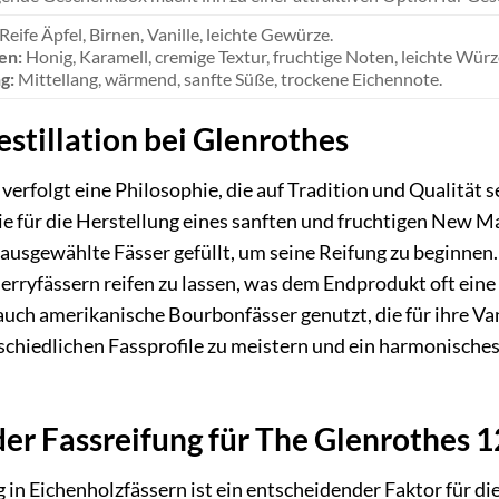
Reife Äpfel, Birnen, Vanille, leichte Gewürze.
en:
Honig, Karamell, cremige Textur, fruchtige Noten, leichte Würz
g:
Mittellang, wärmend, sanfte Süße, trockene Eichennote.
stillation bei Glenrothes
erfolgt eine Philosophie, die auf Tradition und Qualität se
e für die Herstellung eines sanften und fruchtigen New Ma
ausgewählte Fässer gefüllt, um seine Reifung zu beginnen. 
Sherryfässern reifen zu lassen, was dem Endprodukt oft ein
auch amerikanische Bourbonfässer genutzt, die für ihre Va
rschiedlichen Fassprofile zu meistern und ein harmonisches
er Fassreifung für The Glenrothes 1
g in Eichenholzfässern ist ein entscheidender Faktor für