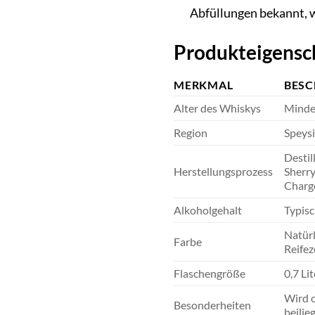
Abfüllungen bekannt, 
Produkteigensch
MERKMAL
BESC
Alter des Whiskys
Minde
Region
Speysi
Destil
Herstellungsprozess
Sherry
Charge
Alkoholgehalt
Typisc
Natürl
Farbe
Reifez
Flaschengröße
0,7 Lit
Wird o
Besonderheiten
beilie