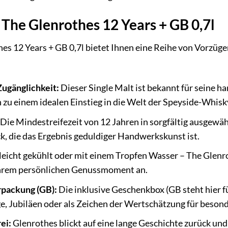
 The Glenrothes 12 Years + GB 0,7l
es 12 Years + GB 0,7l bietet Ihnen eine Reihe von Vorzüg
ugänglichkeit:
Dieser Single Malt ist bekannt für seine 
n zu einem idealen Einstieg in die Welt der Speyside-Whis
Die Mindestreifezeit von 12 Jahren in sorgfältig ausgewäh
, die das Ergebnis geduldiger Handwerkskunst ist.
leicht gekühlt oder mit einem Tropfen Wasser – The Glenrot
Ihrem persönlichen Genussmoment an.
packung (GB):
Die inklusive Geschenkbox (GB steht hier f
e, Jubiläen oder als Zeichen der Wertschätzung für beso
ei:
Glenrothes blickt auf eine lange Geschichte zurück und 