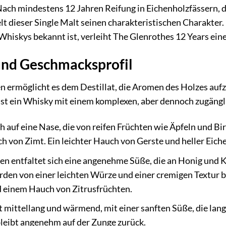
ach mindestens 12 Jahren Reifung in Eichenholzfässern, d
 dieser Single Malt seinen charakteristischen Charakter. D
Whiskys bekannt ist, verleiht The Glenrothes 12 Years ein
und Geschmacksprofil
ren ermöglicht es dem Destillat, die Aromen des Holzes a
 ist ein Whisky mit einem komplexen, aber dennoch zugäng
ch auf eine Nase, die von reifen Früchten wie Äpfeln und B
 von Zimt. Ein leichter Hauch von Gerste und heller Eiche
 entfaltet sich eine angenehme Süße, die an Honig und Ka
rden von einer leichten Würze und einer cremigen Textur be
 einem Hauch von Zitrusfrüchten.
 mittellang und wärmend, mit einer sanften Süße, die lang
eibt angenehm auf der Zunge zurück.