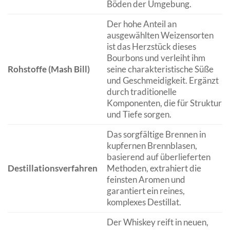
Böden der Umgebung.
Der hohe Anteil an
ausgewählten Weizensorten
ist das Herzstück dieses
Bourbons und verleiht ihm
Rohstoffe (Mash Bill)
seine charakteristische Süße
und Geschmeidigkeit. Ergänzt
durch traditionelle
Komponenten, die für Struktur
und Tiefe sorgen.
Das sorgfältige Brennen in
kupfernen Brennblasen,
basierend auf überlieferten
Destillationsverfahren
Methoden, extrahiert die
feinsten Aromen und
garantiert ein reines,
komplexes Destillat.
Der Whiskey reift in neuen,